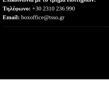
Τηλέφωνο:
+30 2310 236 990
Email:
boxoffice@tsso.gr
0.056429862976074--- -- /el/events/?eve