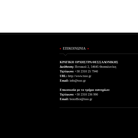
ΕΠΙΚΟΙΝΩΝΙΑ
ΚΡΑΤΙΚΗ ΟΡΧΗΣΤΡΑ ΘΕΣΣΑΛΟΝΙΚΗΣ
Διεύθυνση:
Πιττακού 2, 54645 Θεσσαλονίκη
Τηλέφωνο:
+30 2310 25 7940
URL:
http://www.tsso.gr
Email:
info@tsso.gr
Επικοινωνία με το τμήμα εισιτηρίων:
Τηλέφωνο:
+30 2310 236 990
Email:
boxoffice@tsso.gr