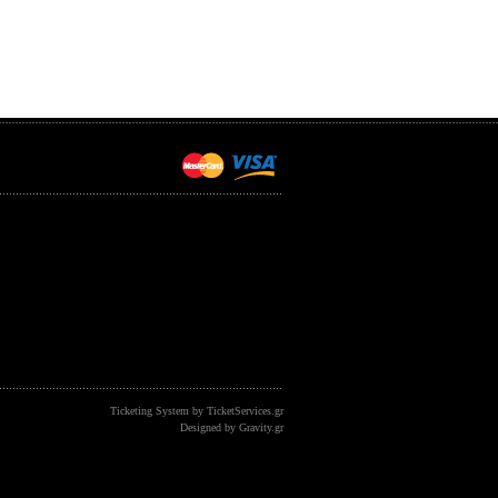
Ticketing System by TicketServices.gr
Designed by Gravity.gr
/?eventid=423 -- referer: newalpha: othersite: memory: 1260064