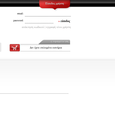
Είσοδος χρήστη
email:
password:
είσοδος
ανάκτηση κωδικού | εγγραφή νέου χρήστη
η παραγγελία σας
Δεν έχετε επιλεγμένα εισιτήρια