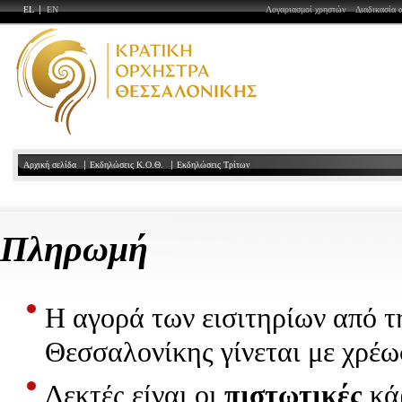
EL
EN
Λογαριασμοί χρηστών
Διαδικασία 
Αρχική σελίδα
Εκδηλώσεις Κ.Ο.Θ.
Εκδηλώσεις Τρίτων
Πληρωμή
Η αγορά των εισιτηρίων από τ
Θεσσαλονίκης γίνεται με χρέω
Δεκτές είναι οι
πιστωτικές
κά