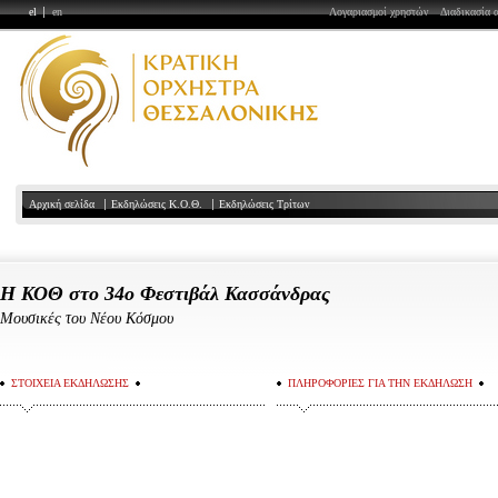
el
en
Λογαριασμοί χρηστών
Διαδικασία 
Αρχική σελίδα
Εκδηλώσεις Κ.Ο.Θ.
Εκδηλώσεις Τρίτων
Η ΚΟΘ στο 34ο Φεστιβάλ Κασσάνδρας
Μουσικές του Νέου Κόσμου
ΣΤΟΙΧΕΙΑ ΕΚΔΗΛΩΣΗΣ
ΠΛΗΡΟΦΟΡΙΕΣ ΓΙΑ ΤΗΝ ΕΚΔΗΛΩΣΗ