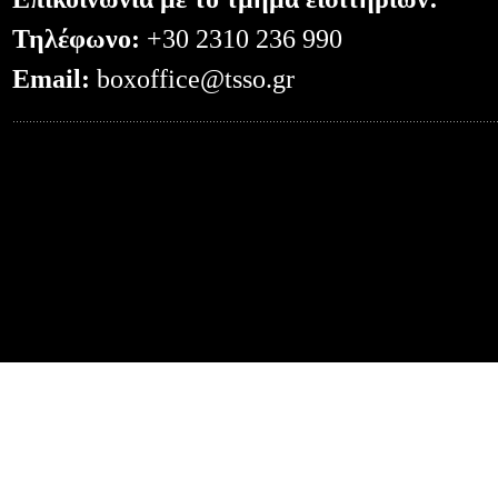
Τηλέφωνο:
+30 2310 236 990
Email:
boxoffice@tsso.gr
0.069462060928345--- -- /?code=397&s